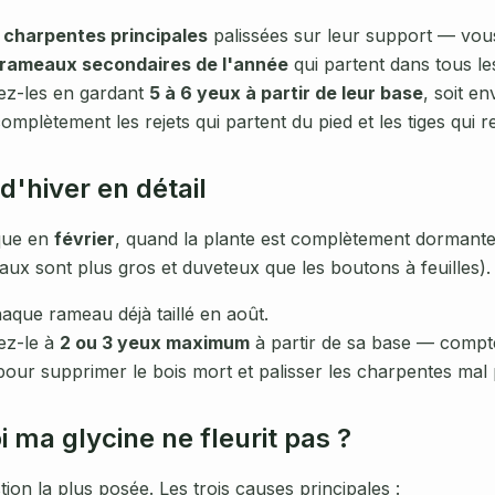
s
charpentes principales
palissées sur leur support — vou
rameaux secondaires de l'année
qui partent dans tous le
ez-les en gardant
5 à 6 yeux à partir de leur base
, soit e
mplètement les rejets qui partent du pied et les tiges qui 
 d'hiver en détail
ique en
février
, quand la plante est complètement dormante
aux sont plus gros et duveteux que les boutons à feuilles).
que rameau déjà taillé en août.
ez-le à
2 ou 3 yeux maximum
à partir de sa base — compte
pour supprimer le bois mort et palisser les charpentes mal 
 ma glycine ne fleurit pas ?
tion la plus posée. Les trois causes principales :