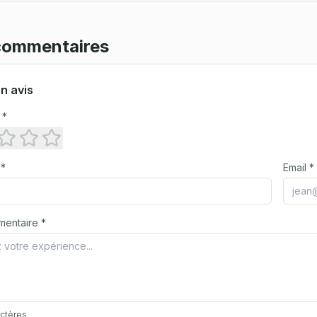
 commentaires
n avis
 *
 *
Email *
mentaire *
actères