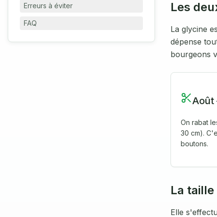
Les deux
Erreurs à éviter
FAQ
La glycine e
dépense tout
bourgeons vé
Août 
On rabat l
30 cm). C'e
boutons.
La taille
Elle s'effec