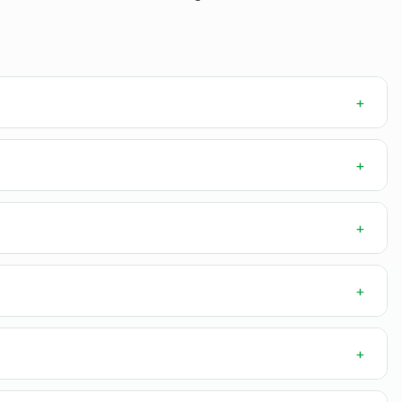
+
+
+
+
+