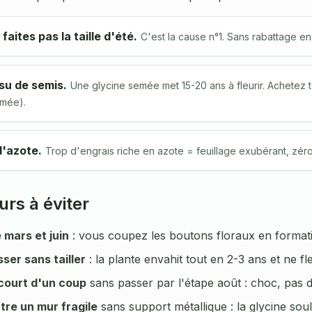
 faites pas la taille d'été.
C'est la cause n°1. Sans rabattage en
ssu de semis.
Une glycine semée met 15-20 ans à fleurir. Achetez 
mmée).
d'azote.
Trop d'engrais riche en azote = feuillage exubérant, zé
urs à éviter
e mars et juin
: vous coupez les boutons floraux en format
ser sans tailler
: la plante envahit tout en 2-3 ans et ne fle
 court d'un coup
sans passer par l'étape août : choc, pas d
tre un mur fragile
sans support métallique : la glycine soul