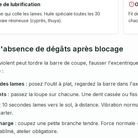
de lubrification
O
 qui colle les lames. Huile spéciale toutes les 30
Fil 
haie résineuse (cyprès, thuya).
chaq
 l'absence de dégâts après blocage
iolent peut tordre la barre de coupe, fausser l'excentriqu
 :
 des lames
: posez l'outil à plat, regardez la barre dans 
nts
: passez la loupe sur chacune. Une dent cassée ou fissu
: 10 secondes lames vers le sol, à distance. Vibration normal
arter.
charge
: coupez une petite branche tendre. Force normale 
bîmé, atelier obligatoire.