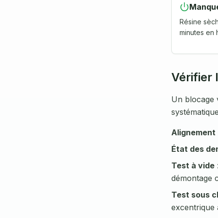
Manque 
Résine sèche
minutes en 
Vérifier
Un blocage v
systématique
Alignement
État des de
Test à vide
démontage c
Test sous 
excentrique a