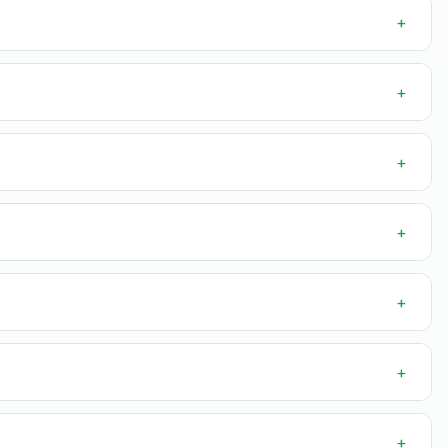
+
+
+
+
+
+
+