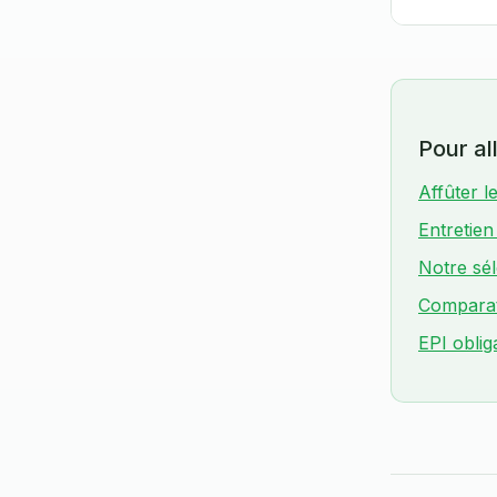
Pour all
Affûter l
Entretie
Notre sél
Comparati
EPI oblig