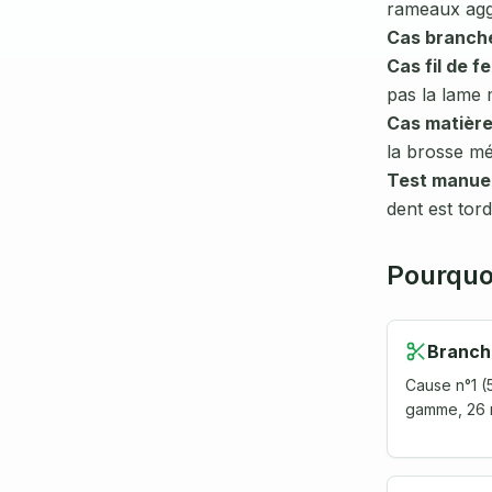
rameaux agg
Cas branch
Cas fil de fe
pas la lame m
Cas matièr
la brosse mé
Test manue
dent est tor
Pourquoi
Branch
Cause n°1 (
gamme, 26 m