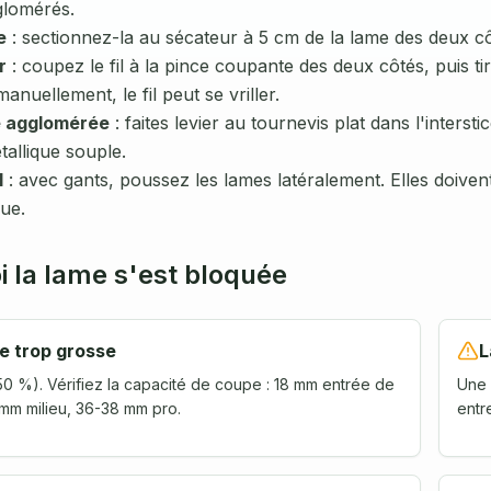
lomérés.
e
: sectionnez-la au sécateur à 5 cm de la lame des deux cô
r
: coupez le fil à la pince coupante des deux côtés, puis t
anuellement, le fil peut se vriller.
e agglomérée
: faites levier au tournevis plat dans l'inters
tallique souple.
l
: avec gants, poussez les lames latéralement. Elles doiven
due.
 la lame s'est bloquée
e trop grosse
L
50 %). Vérifiez la capacité de coupe : 18 mm entrée de
Une 
m milieu, 36-38 mm pro.
entr