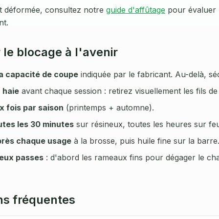
st déformée, consultez notre
guide d'affûtage
pour évaluer l
t.
 le blocage à l'avenir
a capacité de coupe
indiquée par le fabricant. Au-delà, sé
 haie
avant chaque session : retirez visuellement les fils de 
x fois par saison
(printemps + automne).
utes les 30 minutes
sur résineux, toutes les heures sur feui
près chaque usage
à la brosse, puis huile fine sur la barre
deux passes
: d'abord les rameaux fins pour dégager le cha
ns fréquentes