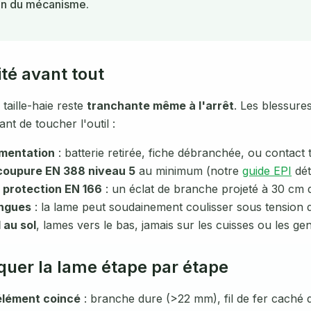
on du mécanisme.
té avant tout
taille-haie reste
tranchante même à l'arrêt
. Les blessure
nt de toucher l'outil :
imentation
: batterie retirée, fiche débranchée, ou contact
coupure EN 388 niveau 5
au minimum (notre
guide EPI
dét
 protection EN 166
: un éclat de branche projeté à 30 cm de
ngues
: la lame peut soudainement coulisser sous tension d
l au sol
, lames vers le bas, jamais sur les cuisses ou les ge
quer la lame étape par étape
'élément coincé
: branche dure (>22 mm), fil de fer caché da