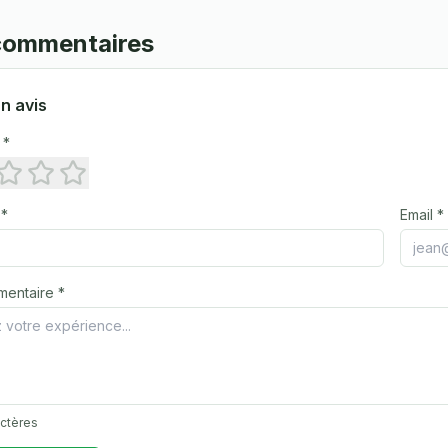
 commentaires
n avis
 *
 *
Email *
mentaire *
actères