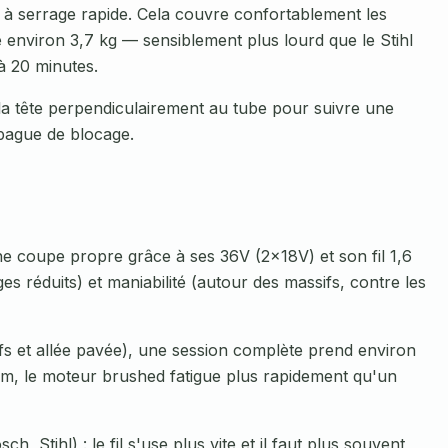
 à serrage rapide. Cela couvre confortablement les
e environ 3,7 kg — sensiblement plus lourd que le Stihl
à 20 minutes.
la tête perpendiculairement au tube pour suivre une
 bague de blocage.
ne coupe propre grâce à ses 36V (2×18V) et son fil 1,6
 réduits) et maniabilité (autour des massifs, contre les
ifs et allée pavée), une session complète prend environ
cm, le moteur brushed fatigue plus rapidement qu'un
h, Stihl) : le fil s'use plus vite et il faut plus souvent