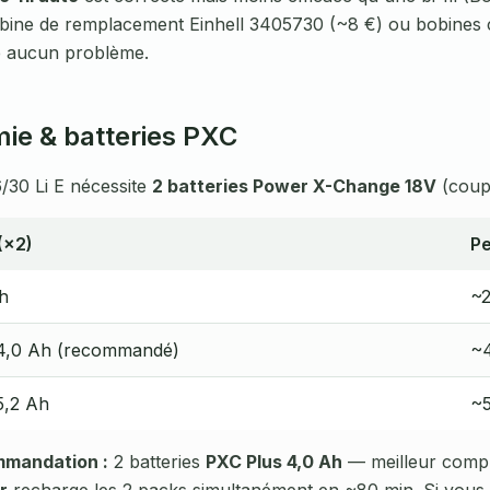
bine de remplacement Einhell 3405730 (~8 €) ou bobines co
e aucun problème.
ie & batteries PXC
/30 Li E nécessite
2 batteries Power X-Change 18V
(coupl
(×2)
Pe
h
~2
4,0 Ah (recommandé)
~
5,2 Ah
~5
mmandation :
2 batteries
PXC Plus 4,0 Ah
— meilleur compr
r
recharge les 2 packs simultanément en ~80 min. Si vous