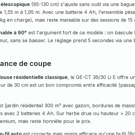
élescopique
(95-130 cm) s'ajuste sans outil via une bague
 de 1,55 m à 1,95 m. Avec une batterie 4 Ah, l'ensemble pès
kg en charge), mais reste maniable sur des sessions de 15 
inable à 90°
est l'argument fort de ce modèle : on bascule 
mur, sans se baisser. Le réglage prend 5 secondes via une
ance de coupe
louse résidentielle classique
, le GE-CT 36/30 Li E offre u
ur de 30 cm est un bon compromis entre efficacité (passages
st (jardin résidentiel 300 m² avec gazon, bordures de mass
s avec 2 batteries 4 Ah. Sur herbe drue ou hauteur > 20 
emium, mais reste honnête pour le prix.
-fil auto
est correcte mais moins efficace qu'une bi-fil (Bosc