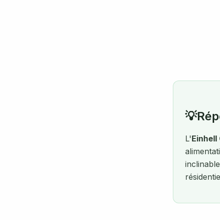
💡
Rép
L'
Einhell
alimenta
inclinabl
résidenti