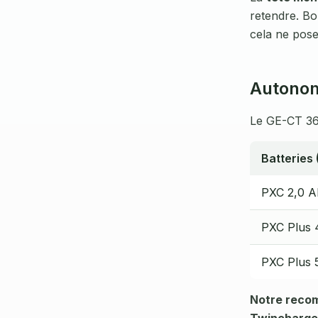
retendre. Bo
cela ne pos
Autonom
Le GE-CT 36
Batteries 
PXC 2,0 A
PXC Plus 
PXC Plus 
Notre reco
Twincharge