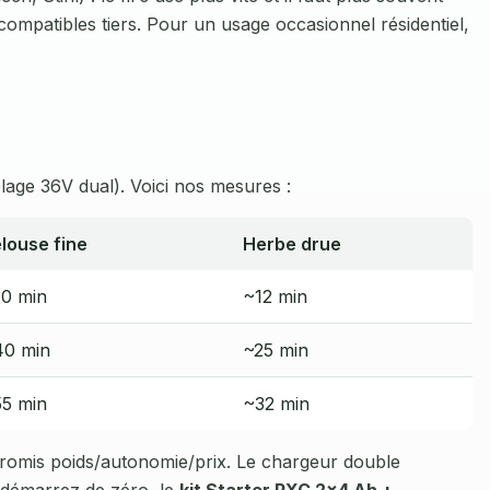
mpatibles tiers. Pour un usage occasionnel résidentiel,
age 36V dual). Voici nos mesures :
louse fine
Herbe drue
0 min
~12 min
40 min
~25 min
5 min
~32 min
omis poids/autonomie/prix. Le chargeur double
 démarrez de zéro, le
kit Starter PXC 2×4 Ah +