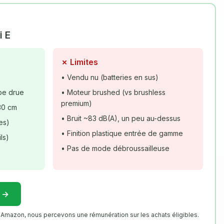
i E
✗ Limites
• Vendu nu (batteries en sus)
be drue
• Moteur brushed (vs brushless
premium)
30 cm
• Bruit ~83 dB(A), un peu au-dessus
es)
• Finition plastique entrée de gamme
ls)
• Pas de mode débroussailleuse
n →
re Amazon, nous percevons une rémunération sur les achats éligibles.