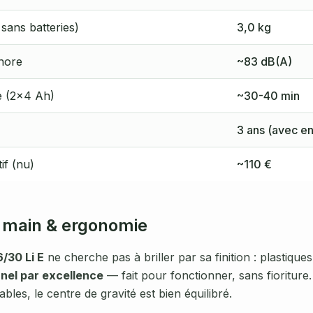
 sans batteries)
3,0 kg
nore
~83 dB(A)
 (2×4 Ah)
~30-40 min
3 ans (avec en
tif (nu)
~110 €
n main & ergonomie
/30 Li E
ne cherche pas à briller par sa finition : plastiques
onnel par excellence
— fait pour fonctionner, sans fioriture.
bles, le centre de gravité est bien équilibré.