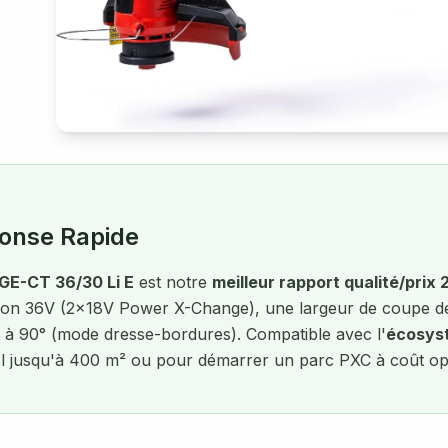
onse Rapide
 GE-CT 36/30 Li E
est notre
meilleur rapport qualité/prix
tion 36V (2×18V Power X-Change), une largeur de coupe de
e à 90° (mode dresse-bordures). Compatible avec l'
écosyst
el jusqu'à 400 m² ou pour démarrer un parc PXC à coût opt