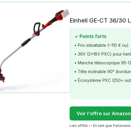
Einhell GE-CT 36/30 L
✓ Points forts
• Prix imbattable (~110 € nu)
• 36V (2×18V PXC) pour her
• Manche télescopique 95-1
• Tête inclinable 90° (bordur
• Écosystème PXC (250+ outi
Voir l'offre sur Amazo
Lien affilié — En tant que Partenai