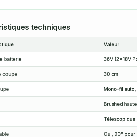
ristiques techniques
stique
Valeur
 batterie
36V (2×18V P
e coupe
30 cm
oupe
Mono-fil auto,
Brushed haute 
Télescopique
able
Oui, 90° pour 